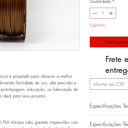
Quantidade
*
Esgotado
Notifique-me
Frete 
entre
tico) é projetado para oferecer a melhor
inando facilidade de uso, alta precisão e
a prototipagem, educação, ou fabricação de
 ideal para seus projetos.
Especificações Té
Temperatura de
O PLA Vulcano Labs garante impressões com
Especificações Té
Impressão