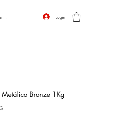
Login
A Metálico Bronze 1Kg
KG
o