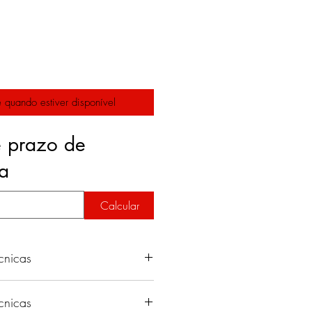
 quando estiver disponível
e prazo de
ga
Calcular
cnicas
180°C - 230°C
cnicas