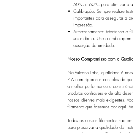
50°C e 60°C para otimizar a a
Calibração: Sempre realize teste
importantes para assegurar a p
impressão.
Armazenamento: Mantenha o fil
solar direta. Use a embalagem c
absorção de umidade.
Nosso Compromisso com a Quali
Na Vulcano Labs, qualidade é noss
PLA com rigorosos controles de qu
a melhor performance e consistênc
produtos confiáveis e de alto des
nossos clientes mais exigentes. V
filamento que fazemos por aqui.
Ve
Todos os nossos filamentos são em
para preservar a qualidade do mate