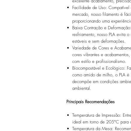
excelente acabamento, precisão
Facilidade de Uso: Compatível
mercado, nosso filamento é fác
proporcionando uma experiênci
Baixa Contração e Deformação
resfriamento, nosso PLA evita o
estáveis e sem deformações.
Variedade de Cores e Acabame
cores vibrantes e acabamentos,
com estilo e profissionalismo.
Biocompostável e Ecológico: Fab
como amido de milho, o PLA é 
decompõe em condições ambient
ambiental.
Principais Recomendações
Temperatura de Impressão: En
ideal em torno de 205°C para a
Temperatura da Mesa: Recomen