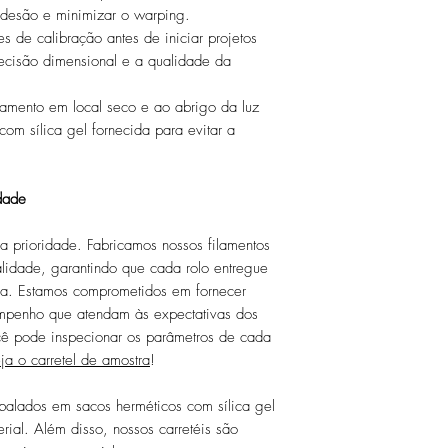
Peso do Carretel V
desão e minimizar o warping.
s de calibração antes de iniciar projetos
recisão dimensional e a qualidade da
amento em local seco e ao abrigo da luz
om sílica gel fornecida para evitar a
dade
a prioridade. Fabricamos nossos filamentos
alidade, garantindo que cada rolo entregue
ia. Estamos comprometidos em fornecer
empenho que atendam às expectativas dos
ocê pode inspecionar os parâmetros de cada
ja o carretel de amostra
!
balados em sacos herméticos com sílica gel
rial. Além disso, nossos carretéis são