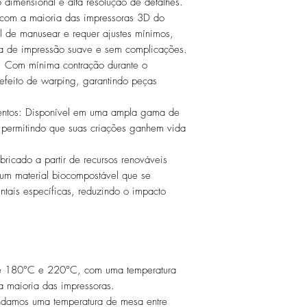
 dimensional e alta resolução de detalhes.
 com a maioria das impressoras 3D do
Temperatura da Me
il de manusear e requer ajustes mínimos,
Temperatura de
a de impressão suave e sem complicações.
Temperatura de
Impressão
: Com mínima contração durante o
Deflexão Térmica
 efeito de warping, garantindo peças
Temperatura da M
Densidade
ntos: Disponível em uma ampla gama de
Temperatura de
 permitindo que suas criações ganhem vida
Diâmetro do Filame
Deflexão Térmica
ricado a partir de recursos renováveis
Dimensões do Carre
Densidade
um material biocompostável que se
(D X A)
Diâmetro do Filam
ais específicas, reduzindo o impacto
Diâmetro do Furo d
Dimensões do Carr
Carretel
(D X A)
Peso do Carretel Va
Diâmetro do Furo 
tre 180°C e 220°C, com uma temperatura
Veja as especificaçõ
Carretel
 maioria das impressoras.
Técnicas - PLA
damos uma temperatura de mesa entre