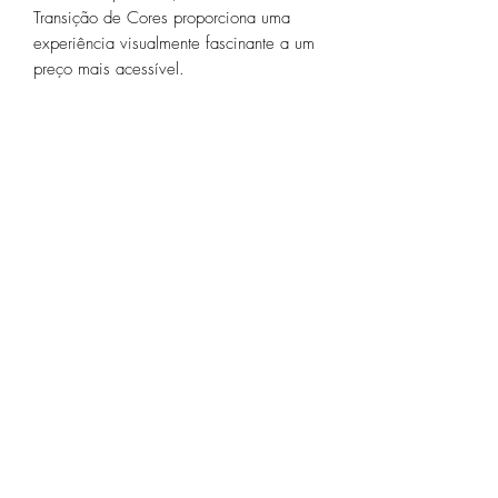
Transição de Cores proporciona uma
experiência visualmente fascinante a um
preço mais acessível.
Ainda não há avaliações
Compartilhe sua opinião. Seja o primeiro a
deixar uma avaliação.
Avaliar
Especificações Técnicas
Política de Privacidade