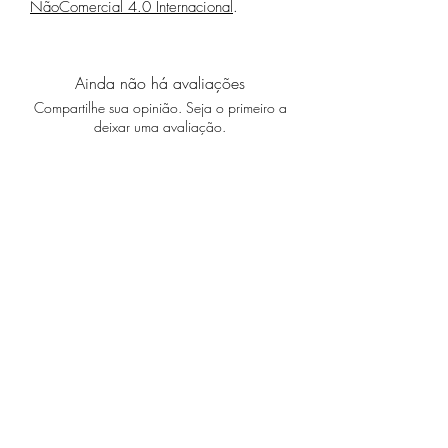
NãoComercial 4.0 Internacional
.
Ainda não há avaliações
Compartilhe sua opinião. Seja o primeiro a
deixar uma avaliação.
Avaliar
Especificações Técnicas
Política de Privacidade
Política de Troca, Devolução e Reembolso
Política de Entrega