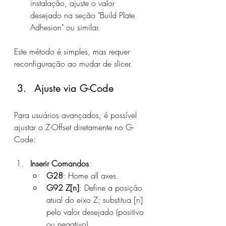
instalação, ajuste o valor 
desejado na seção "Build Plate 
Adhesion" ou similar.
Este método é simples, mas requer 
reconfiguração ao mudar de slicer.
Ajuste via G-Code
Para usuários avançados, é possível 
ajustar o Z-Offset diretamente no G-
Code:
Inserir Comandos
:
G28
: Home all axes.
G92 Z[n]
: Define a posição 
atual do eixo Z; substitua [n] 
pelo valor desejado (positivo 
ou negativo).