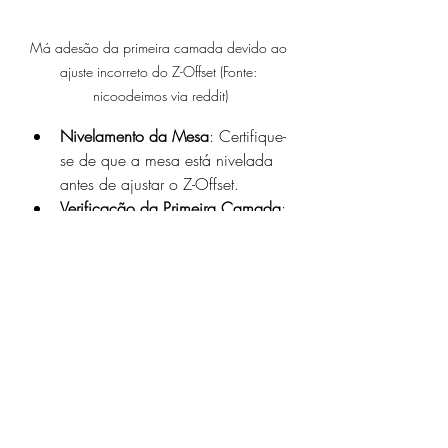
Má adesão da primeira camada devido ao 
ajuste incorreto do Z-Offset (Fonte: 
nicoodeimos via reddit)
Nivelamento da Mesa
: Certifique-
se de que a mesa está nivelada 
antes de ajustar o Z-Offset.
Verificação da Primeira Camada
: 
Observe a qualidade da primeira 
camada; ela deve ser uniforme e 
bem aderida.
Ajustes Incrementais
: Faça 
pequenos ajustes e teste até 
alcançar o resultado ideal.
Manutenção Regular
: Verifique 
periodicamente o Z-Offset, 
especialmente após manutenção 