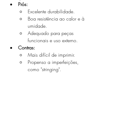
Prós:
Excelente durabilidade.
Boa resistência ao calor e à 
umidade.
Adequado para peças 
funcionais e uso externo.
Contras:
Mais difícil de imprimir.
Propenso a imperfeições, 
como "stringing".
Qual Escolher?
A escolha entre PLA e PETG depende 
das demandas do seu projeto. Se 
você está começando na impressão 
3D ou precisa de peças simples e 
estéticas, o 
PLA
 é a melhor opção. Por 
outro lado, se busca criar peças 