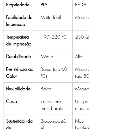
Propriedade
PLA
PETG
Facilidade de 
Muito fácil
Moderada
Impressão
Temperatura 
190–220 °C
230–260 °C
de Impressão
Durabilidade
Média
Alta
Resistência ao 
Baixa (até 60 
Moderada 
Calor
°C)
(até 80 °C)
Flexibilidade
Baixa
Moderada
Custo
Geralmente 
Um pouco 
mais barato
mais caro
Sustentabilida
Biocompostáv
Não 
de
el
biodegradável